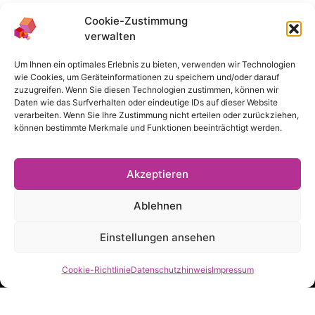
Cookie-Zustimmung
verwalten
Das Angebot des Medienbüros richtet sich ausschließlich an
Um Ihnen ein optimales Erlebnis zu bieten, verwenden wir Technologien
Lehrende der TH Köln.
wie Cookies, um Geräteinformationen zu speichern und/oder darauf
zuzugreifen. Wenn Sie diesen Technologien zustimmen, können wir
Daten wie das Surfverhalten oder eindeutige IDs auf dieser Website
verarbeiten. Wenn Sie Ihre Zustimmung nicht erteilen oder zurückziehen,
Navigation
können bestimmte Merkmale und Funktionen beeinträchtigt werden.
Impressum
Datenschutzhinweis
Akzeptieren
Cookie-Richtlinie
Ablehnen
Haftungshinweis
Einstellungen ansehen
Cookie-Richtlinie
Datenschutzhinweis
Impressum