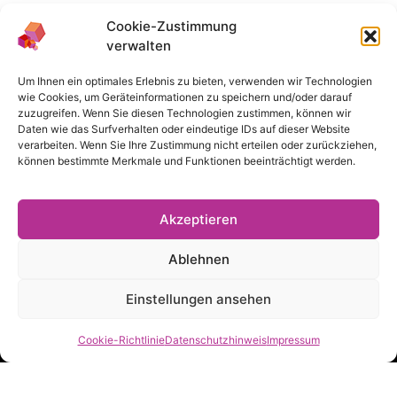
Cookie-Zustimmung
verwalten
Das Angebot des Medienbüros richtet sich ausschließlich an
Um Ihnen ein optimales Erlebnis zu bieten, verwenden wir Technologien
Lehrende der TH Köln.
wie Cookies, um Geräteinformationen zu speichern und/oder darauf
zuzugreifen. Wenn Sie diesen Technologien zustimmen, können wir
Daten wie das Surfverhalten oder eindeutige IDs auf dieser Website
verarbeiten. Wenn Sie Ihre Zustimmung nicht erteilen oder zurückziehen,
Navigation
können bestimmte Merkmale und Funktionen beeinträchtigt werden.
Impressum
Datenschutzhinweis
Akzeptieren
Cookie-Richtlinie
Ablehnen
Haftungshinweis
Einstellungen ansehen
Cookie-Richtlinie
Datenschutzhinweis
Impressum