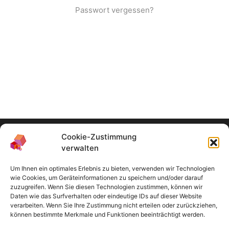
Passwort vergessen?
Das Angebot des Medienbüros richtet sich ausschließlich an
Cookie-Zustimmung
Lehrende der TH Köln.
verwalten
Um Ihnen ein optimales Erlebnis zu bieten, verwenden wir Technologien
Navigation
wie Cookies, um Geräteinformationen zu speichern und/oder darauf
zuzugreifen. Wenn Sie diesen Technologien zustimmen, können wir
Impressum
Daten wie das Surfverhalten oder eindeutige IDs auf dieser Website
verarbeiten. Wenn Sie Ihre Zustimmung nicht erteilen oder zurückziehen,
Datenschutzhinweis
können bestimmte Merkmale und Funktionen beeinträchtigt werden.