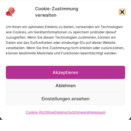
Cookie-Zustimmung
verwalten
Das Angebot des Medienbüros richtet sich ausschließlich an
Um Ihnen ein optimales Erlebnis zu bieten, verwenden wir Technologien
Lehrende der TH Köln.
wie Cookies, um Geräteinformationen zu speichern und/oder darauf
zuzugreifen. Wenn Sie diesen Technologien zustimmen, können wir
Daten wie das Surfverhalten oder eindeutige IDs auf dieser Website
verarbeiten. Wenn Sie Ihre Zustimmung nicht erteilen oder zurückziehen,
Navigation
können bestimmte Merkmale und Funktionen beeinträchtigt werden.
Impressum
Datenschutzhinweis
Akzeptieren
Cookie-Richtlinie
Ablehnen
Haftungshinweis
Einstellungen ansehen
Cookie-Richtlinie
Datenschutzhinweis
Impressum